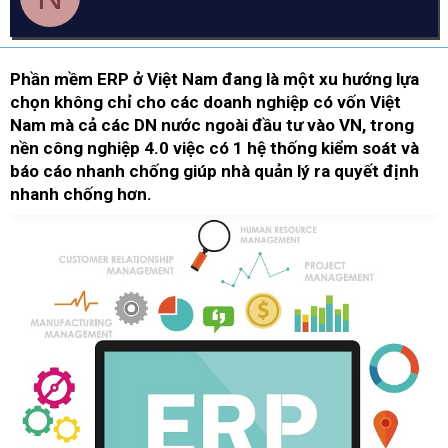
d
ử
a
s
i
t
a
Phần mềm ERP ở Việt Nam đang là một xu hướng lựa
r
chọn không chỉ cho các doanh nghiệp có vốn Việt
t
Nam mà cả các DN nước ngoài đầu tư vào VN, trong
e
r
nền công nghiệp 4.0 việc có 1 hệ thống kiểm soát và
báo cáo nhanh chống giúp nhà quản lý ra quyết định
nhanh chống hơn.​