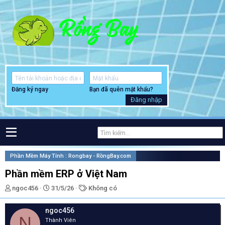
Đăng ký ngay
Bạn đã quên mật khẩu?
Đăng nhập
Phần Mềm Máy Tính : Rongbay - RồngBay.com
Phần mềm ERP ở Việt Nam
T
N
T
ngoc456
31/5/26
Không có
h
g
ừ
r
à
k
ngoc456
e
y
h
N
Thành Viên
a
g
ó