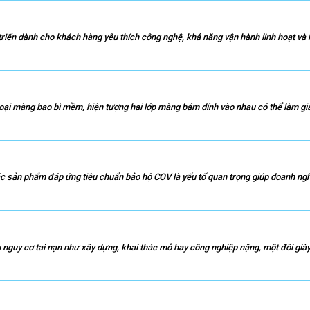
iển dành cho khách hàng yêu thích công nghệ, khả năng vận hành linh hoạt và h
ại màng bao bì mềm, hiện tượng hai lớp màng bám dính vào nhau có thể làm giả
ác sản phẩm đáp ứng tiêu chuẩn bảo hộ COV là yếu tố quan trọng giúp doanh ngh
 nguy cơ tai nạn như xây dựng, khai thác mỏ hay công nghiệp nặng, một đôi giày