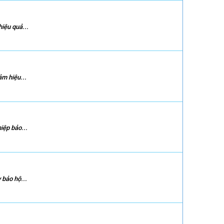
iệu quả...
m hiệu...
iệp bảo...
 bảo hộ...