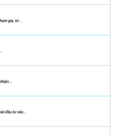
am gia, từ...
..
hiện...
i đầu tư vào...