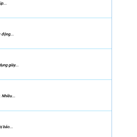
p...
 động...
ụng giày...
 Nhiều...
ị bảo...