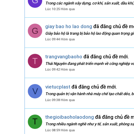
G
Trong các ngành xây dựng, cơ khí, sản xuất, dầu khí, 
Lúc 10:25 Hôm qua
giay bao ho lao dong
đã đăng chủ đề mớ
G
Giày bảo hộ là trang bị bảo hộ lao động quan trọng g
Lúc 09:44 Hôm qua
trangvangbaoho
đã đăng chủ đề mới.
T
Thái Nguyên đang phát triển mạnh về công nghiệp với
Lúc 09:42 Hôm qua
vietucplast
đã đăng chủ đề mới.
V
Trong quản trị vận hành nhà máy chế tạo chất dẻo, b
Lúc 09:38 Hôm qua
thegioibaoholaodong
đã đăng chủ đề m
T
Trong nhiều ngành nghề như y tế, sản xuất, phòng sạc
Lúc 08:59 Hôm qua