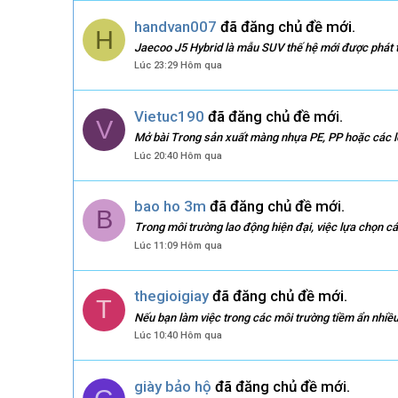
handvan007
đã đăng chủ đề mới.
H
Jaecoo J5 Hybrid là mẫu SUV thế hệ mới được phát tr
Lúc 23:29 Hôm qua
Vietuc190
đã đăng chủ đề mới.
V
Mở bài Trong sản xuất màng nhựa PE, PP hoặc các lo
Lúc 20:40 Hôm qua
bao ho 3m
đã đăng chủ đề mới.
B
Trong môi trường lao động hiện đại, việc lựa chọn c
Lúc 11:09 Hôm qua
thegioigiay
đã đăng chủ đề mới.
T
Nếu bạn làm việc trong các môi trường tiềm ẩn nhiều
Lúc 10:40 Hôm qua
giày bảo hộ
đã đăng chủ đề mới.