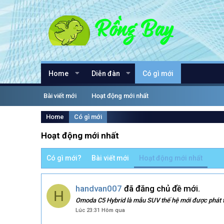
Home
Diễn đàn
Có gì mới
Bài viết mới
Hoạt động mới nhất
Home
Có gì mới
Hoạt động mới nhất
Có gì mới?
Bài viết mới
Hoạt động mới nhất
handvan007
đã đăng chủ đề mới.
H
Omoda C5 Hybrid là mẫu SUV thế hệ mới được phát tr
Lúc 23:31 Hôm qua