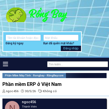
Đăng ký ngay
Bạn đã quên mật khẩu?
Đăng nhập
Phần Mềm Máy Tính : Rongbay - RồngBay.com
Phần mềm ERP ở Việt Nam
T
N
T
ngoc456
30/5/26
Không có
h
g
ừ
r
à
k
ngoc456
e
y
h
N
Thành Viên
a
g
ó