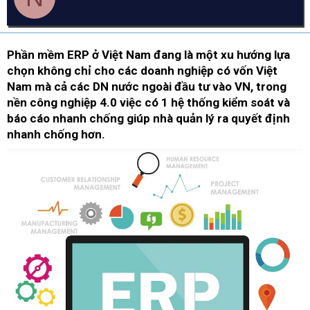
d
ử
a
s
i
t
a
Phần mềm ERP ở Việt Nam đang là một xu hướng lựa
r
chọn không chỉ cho các doanh nghiệp có vốn Việt
t
Nam mà cả các DN nước ngoài đầu tư vào VN, trong
e
r
nền công nghiệp 4.0 việc có 1 hệ thống kiểm soát và
báo cáo nhanh chống giúp nhà quản lý ra quyết định
nhanh chống hơn.​