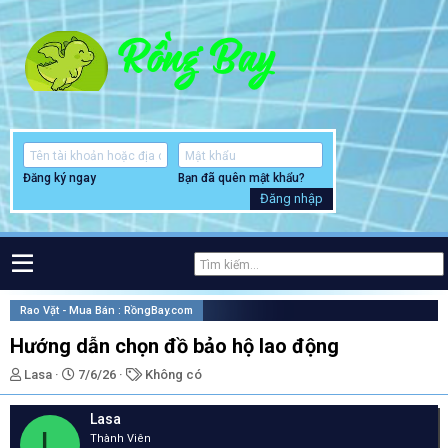
Đăng ký ngay
Bạn đã quên mật khẩu?
Đăng nhập
Rao Vặt - Mua Bán : RồngBay.com
Hướng dẫn chọn đồ bảo hộ lao động
T
N
T
Lasa
7/6/26
Không có
h
g
ừ
r
à
k
Lasa
e
y
h
L
Thành Viên
a
g
ó