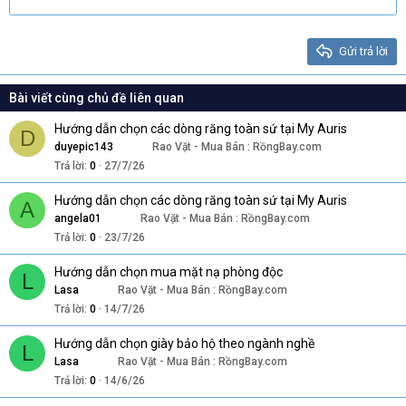
22
Times New Roman
26
Trebuchet MS
Gửi trả lời
Verdana
Bài viết cùng chủ đề liên quan
Hướng dẫn chọn các dòng răng toàn sứ tại My Auris
D
duyepic143
Rao Vặt - Mua Bán : RồngBay.com
Trả lời
0
27/7/26
Hướng dẫn chọn các dòng răng toàn sứ tại My Auris
A
angela01
Rao Vặt - Mua Bán : RồngBay.com
Trả lời
0
23/7/26
Hướng dẫn chọn mua mặt nạ phòng độc
L
Lasa
Rao Vặt - Mua Bán : RồngBay.com
Trả lời
0
14/7/26
Hướng dẫn chọn giày bảo hộ theo ngành nghề
L
Lasa
Rao Vặt - Mua Bán : RồngBay.com
Trả lời
0
14/6/26