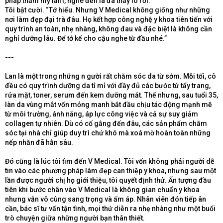
pháp thẩm mỹ lắm, nghe đến là đã thấy lo rồi.”
Tôi bật cười. “Tớ hiểu. Nhưng V Medical không giống như những
nơi làm đẹp đại trà đâu. Họ kết hợp công nghệ y khoa tiên tiến với
quy trình an toàn, nhẹ nhàng, không đau và đặc biệt là không cần
nghỉ dưỡng lâu. Để tớ kể cho cậu nghe từ đầu nhé.”
---
Lan là một trong những n gười rất chăm sóc da từ sớm. Mỗi tối, cô
đều có quy trình dưỡng da tỉ mỉ với đầy đủ các bước từ tẩy trang,
rửa mặt, toner, serum đến kem dưỡng mắt. Thế nhưng, sau tuổi 35,
làn da vùng mắt vốn mỏng manh bắt đầu chịu tác động mạnh mẽ
từ môi trường, ánh nắng, áp lực công việc và cả sự suy giảm
collagen tự nhiên. Dù có cố gắng đến đâu, các sản phẩm chăm
sóc tại nhà chỉ giúp duy trì chứ khó mà xoá mờ hoàn toàn những
nếp nhăn đã hằn sâu.
Đó cũng là lúc tôi tìm đến V Medical. Tôi vốn không phải người dễ
tin vào các phương pháp làm đẹp can thiệp y khoa, nhưng sau một
lần được người chị họ giới thiệu, tôi quyết định thử. Ấn tượng đầu
tiên khi bước chân vào V Medical là không gian chuẩn y khoa
nhưng vẫn vô cùng sang trọng và ấm áp. Nhân viên đón tiếp ân
cần, bác sĩ tư vấn tận tình, mọi thứ diễn ra nhẹ nhàng như một buổi
trò chuyện giữa những người bạn thân thiết.