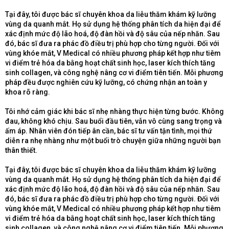
Tại đây, tôi được bác sĩ chuyên khoa da liễu thăm khám kỹ lưỡng
vùng da quanh mắt. Họ sử dụng hệ thống phân tích da hiện đại để
xác định mức độ lão hoá, độ đàn hồi và độ sâu của nếp nhăn. Sau
đó, bác sĩ đưa ra phác đồ điều trị phù hợp cho từng người. Đối với
vùng khóe mắt, V Medical có nhiều phương pháp kết hợp như tiêm
vi điểm trẻ hóa da bằng hoạt chất sinh học, laser kích thích tăng
sinh collagen, và công nghệ nâng cơ vi điểm tiên tiến. Mỗi phương
pháp đều được nghiên cứu kỹ lưỡng, có chứng nhận an toàn y
khoa rõ ràng.
Tôi nhớ cảm giác khi bác sĩ nhẹ nhàng thực hiện từng bước. Không
đau, không khó chịu. Sau buổi đầu tiên, vẫn vô cùng sang trọng và
ấm áp. Nhân viên đón tiếp ân cần, bác sĩ tư vấn tận tình, mọi thứ
diễn ra nhẹ nhàng như một buổi trò chuyện giữa những người bạn
thân thiết.
Tại đây, tôi được bác sĩ chuyên khoa da liễu thăm khám kỹ lưỡng
vùng da quanh mắt. Họ sử dụng hệ thống phân tích da hiện đại để
xác định mức độ lão hoá, độ đàn hồi và độ sâu của nếp nhăn. Sau
đó, bác sĩ đưa ra phác đồ điều trị phù hợp cho từng người. Đối với
vùng khóe mắt, V Medical có nhiều phương pháp kết hợp như tiêm
vi điểm trẻ hóa da bằng hoạt chất sinh học, laser kích thích tăng
sinh collagen, và công nghệ nâng cơ vi điểm tiên tiến. Mỗi phương