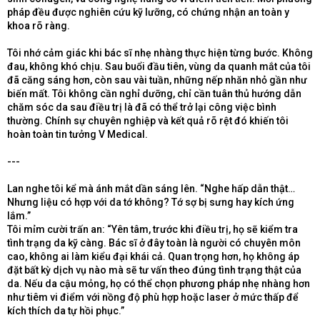
pháp đều được nghiên cứu kỹ lưỡng, có chứng nhận an toàn y
khoa rõ ràng.
Tôi nhớ cảm giác khi bác sĩ nhẹ nhàng thực hiện từng bước. Không
đau, không khó chịu. Sau buổi đầu tiên, vùng da quanh mắt của tôi
đã căng sáng hơn, còn sau vài tuần, những nếp nhăn nhỏ gần như
biến mất. Tôi không cần nghỉ dưỡng, chỉ cần tuân thủ hướng dẫn
chăm sóc da sau điều trị là đã có thể trở lại công việc bình
thường. Chính sự chuyên nghiệp và kết quả rõ rệt đó khiến tôi
hoàn toàn tin tưởng V Medical.
---
Lan nghe tôi kể mà ánh mắt dần sáng lên. “Nghe hấp dẫn thật…
Nhưng liệu có hợp với da tớ không? Tớ sợ bị sưng hay kích ứng
lắm.”
Tôi mỉm cười trấn an: “Yên tâm, trước khi điều trị, họ sẽ kiểm tra
tình trạng da kỹ càng. Bác sĩ ở đây toàn là người có chuyên môn
cao, không ai làm kiểu đại khái cả. Quan trọng hơn, họ không áp
đặt bất kỳ dịch vụ nào mà sẽ tư vấn theo đúng tình trạng thật của
da. Nếu da cậu mỏng, họ có thể chọn phương pháp nhẹ nhàng hơn
như tiêm vi điểm với nồng độ phù hợp hoặc laser ở mức thấp để
kích thích da tự hồi phục.”