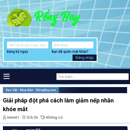
Đăng ký ngay
Bạn đã quên mật khẩu?
Đăng nhập
Rao Vặt - Mua Bán : RồngBay.com
Giải pháp đột phá cách làm giảm nếp nhăn
khóe mắt
T
N
T
mimi01
5/5/26
Không có
h
g
ừ
r
à
k