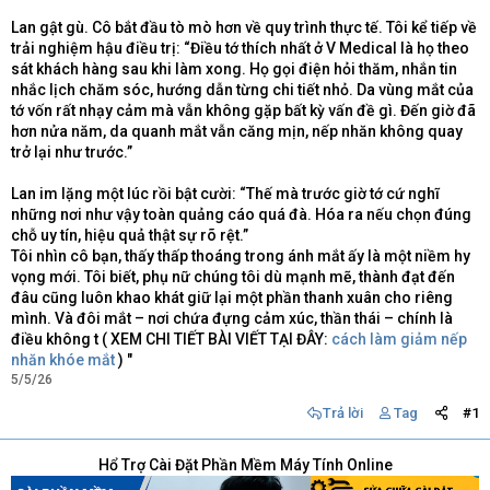
Lan gật gù. Cô bắt đầu tò mò hơn về quy trình thực tế. Tôi kể tiếp về
trải nghiệm hậu điều trị: “Điều tớ thích nhất ở V Medical là họ theo
sát khách hàng sau khi làm xong. Họ gọi điện hỏi thăm, nhắn tin
nhắc lịch chăm sóc, hướng dẫn từng chi tiết nhỏ. Da vùng mắt của
tớ vốn rất nhạy cảm mà vẫn không gặp bất kỳ vấn đề gì. Đến giờ đã
hơn nửa năm, da quanh mắt vẫn căng mịn, nếp nhăn không quay
trở lại như trước.”
Lan im lặng một lúc rồi bật cười: “Thế mà trước giờ tớ cứ nghĩ
những nơi như vậy toàn quảng cáo quá đà. Hóa ra nếu chọn đúng
chỗ uy tín, hiệu quả thật sự rõ rệt.”
Tôi nhìn cô bạn, thấy thấp thoáng trong ánh mắt ấy là một niềm hy
vọng mới. Tôi biết, phụ nữ chúng tôi dù mạnh mẽ, thành đạt đến
đâu cũng luôn khao khát giữ lại một phần thanh xuân cho riêng
mình. Và đôi mắt – nơi chứa đựng cảm xúc, thần thái – chính là
điều không t ( XEM CHI TIẾT BÀI VIẾT TẠI ĐÂY:
cách làm giảm nếp
nhăn khóe mắt
) "
5/5/26
Trả lời
Tag
#1
Hổ Trợ Cài Đặt Phần Mềm Máy Tính Online