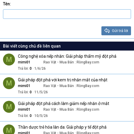
Georgia
15
Justify text
Tên
Heading 3
18
Tahoma
22
Times New Roman
26
Trebuchet MS
Gửi trả lời
Verdana
Bài viết cùng chủ đề liên quan
Công nghệ xóa nếp nhăn: Giải pháp thẩm mỹ đột phá
M
mimi01
Rao Vặt - Mua Bán : RồngBay.com
Trả lời
0
1/6/26
Giải pháp đột phá với kem trị nhăn mắt của nhật
M
mimi01
Rao Vặt - Mua Bán : RồngBay.com
Trả lời
0
11/5/26
Giải pháp đột phá cách làm giảm nếp nhăn ở mắt
M
mimi01
Rao Vặt - Mua Bán : RồngBay.com
Trả lời
0
10/5/26
Thần dược trẻ hóa làn da: Giải pháp y tế đột phá
M
mimi01
Rao Vặt - Mua Bán : RồngBay.com