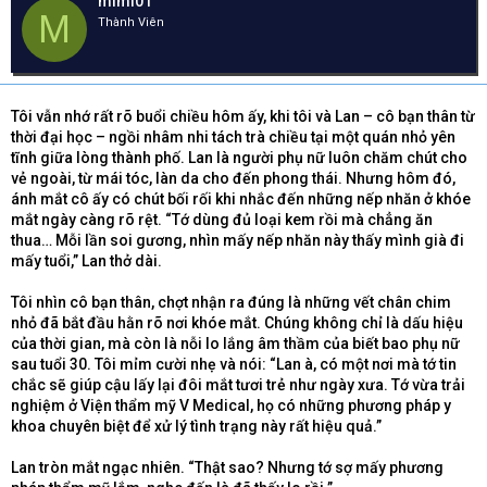
mimi01
e
y
h
M
Thành Viên
a
g
ó
d
ử
a
s
i
t
a
Tôi vẫn nhớ rất rõ buổi chiều hôm ấy, khi tôi và Lan – cô bạn thân từ
r
thời đại học – ngồi nhâm nhi tách trà chiều tại một quán nhỏ yên
t
tĩnh giữa lòng thành phố. Lan là người phụ nữ luôn chăm chút cho
e
vẻ ngoài, từ mái tóc, làn da cho đến phong thái. Nhưng hôm đó,
r
ánh mắt cô ấy có chút bối rối khi nhắc đến những nếp nhăn ở khóe
mắt ngày càng rõ rệt. “Tớ dùng đủ loại kem rồi mà chẳng ăn
thua… Mỗi lần soi gương, nhìn mấy nếp nhăn này thấy mình già đi
mấy tuổi,” Lan thở dài.
Tôi nhìn cô bạn thân, chợt nhận ra đúng là những vết chân chim
nhỏ đã bắt đầu hằn rõ nơi khóe mắt. Chúng không chỉ là dấu hiệu
của thời gian, mà còn là nỗi lo lắng âm thầm của biết bao phụ nữ
sau tuổi 30. Tôi mỉm cười nhẹ và nói: “Lan à, có một nơi mà tớ tin
chắc sẽ giúp cậu lấy lại đôi mắt tươi trẻ như ngày xưa. Tớ vừa trải
nghiệm ở Viện thẩm mỹ V Medical, họ có những phương pháp y
khoa chuyên biệt để xử lý tình trạng này rất hiệu quả.”
Lan tròn mắt ngạc nhiên. “Thật sao? Nhưng tớ sợ mấy phương