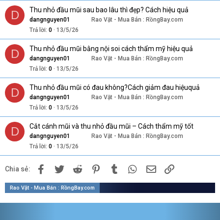
Thu nhỏ đầu mũi sau bao lâu thì đẹp? Cách hiệu quả
D
dangnguyen01
Rao Vặt - Mua Bán : RồngBay.com
Trả lời
0
13/5/26
Thu nhỏ đầu mũi bằng nội soi cách thẩm mỹ hiệu quả
D
dangnguyen01
Rao Vặt - Mua Bán : RồngBay.com
Trả lời
0
13/5/26
Thu nhỏ đầu mũi có đau không?Cách giảm đau hiệuquả
D
dangnguyen01
Rao Vặt - Mua Bán : RồngBay.com
Trả lời
0
13/5/26
Cắt cánh mũi và thu nhỏ đầu mũi – Cách thẩm mỹ tốt
D
dangnguyen01
Rao Vặt - Mua Bán : RồngBay.com
Trả lời
0
13/5/26
Facebook
Twitter
Reddit
Pinterest
Tumblr
WhatsApp
Email
Link
Chia sẻ:
Rao Vặt - Mua Bán : RồngBay.com