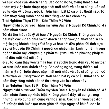
và sức khỏe của khách hàng. Các công nghệ, trang thiết bị tại
thẩm mỹ viện luôn được cập nhật mới nhất, và bác sĩ cũng luôn có
sự tư vấn kỹ lưỡng trước khi tiến hành bất kỳ ca phẫu thuật nào. Tôi
cảm thấy rằng mình có thể tin tưởng vào lựa chọn này.
Trải Nghiệm Thực Tế Khi Đến Thẩm Mỹ Viện
Ngay từ khi bước vào Thẩm mỹ viện Bác sĩ Nguyễn Đỗ Chỉnh, tôi đã
cảm nhận được
Tôi đã tìm hiểu rất kỹ về bác sĩ Nguyễn Đỗ Chỉnh. Thông qua các
bài viết, các video chia sẻ từ khách hàng trước, tôi thấy bác sĩ có
một lượng khách hàng rất đông và hầu hết đều phản hồi tích cực.
Bác sĩ Nguyễn Đỗ Chỉnh là người có nhiều năm kinh nghiệm trong
ngành thẩm mỹ, chuyên gia phẫu thuật mũi và có phương pháp thu
nhỏ đầu mũi khá nổi tiếng.
Điều tôi cảm thấy yên tâm là bác sĩ rất chú trọng đến yếu tố an toàn
và sức khỏe của khách hàng. Các công nghệ, trang thiết bị tại
thẩm mỹ viện luôn được cập nhật mới nhất, và bác sĩ cũng luôn có
sự tư vấn kỹ lưỡng trước khi tiến hành bất kỳ ca phẫu thuật nào. Tôi
cảm thấy rằng mình có thể tin tưởng vào lựa chọn này.
Trải Nghiệm Thực Tế Khi Đến Thẩm Mỹ Viện
Ngay từ khi bước vào Thẩm mỹ viện Bác sĩ Nguyễn Đỗ Chỉnh, tôi đã
cảm nhận được sự khác biệt. Không gian ở đây rất sang trọng
nhưng lại vô cùng ấm cúng và thoải mái. Các nhân viên tiếp đón
tôi rất tận tình, luôn tạo cảm giác dễ chịu ngay cả khi tôi còn lo
lắng.