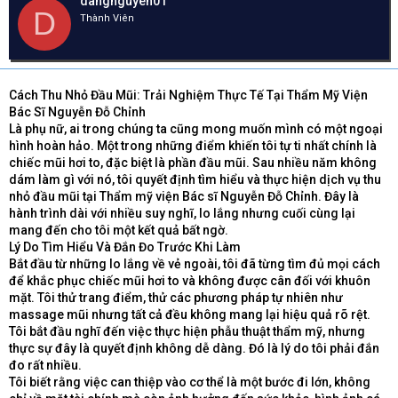
dangnguyen01
e
y
h
D
Thành Viên
a
g
ó
d
ử
a
s
i
t
a
Cách Thu Nhỏ Đầu Mũi: Trải Nghiệm Thực Tế Tại Thẩm Mỹ Viện
r
Bác Sĩ Nguyễn Đỗ Chỉnh
t
Là phụ nữ, ai trong chúng ta cũng mong muốn mình có một ngoại
e
hình hoàn hảo. Một trong những điểm khiến tôi tự ti nhất chính là
r
chiếc mũi hơi to, đặc biệt là phần đầu mũi. Sau nhiều năm không
dám làm gì với nó, tôi quyết định tìm hiểu và thực hiện dịch vụ thu
nhỏ đầu mũi tại Thẩm mỹ viện Bác sĩ Nguyễn Đỗ Chỉnh. Đây là
hành trình dài với nhiều suy nghĩ, lo lắng nhưng cuối cùng lại
mang đến cho tôi một kết quả bất ngờ.
Lý Do Tìm Hiểu Và Đắn Đo Trước Khi Làm
Bắt đầu từ những lo lắng về vẻ ngoài, tôi đã từng tìm đủ mọi cách
để khắc phục chiếc mũi hơi to và không được cân đối với khuôn
mặt. Tôi thử trang điểm, thử các phương pháp tự nhiên như
massage mũi nhưng tất cả đều không mang lại hiệu quả rõ rệt.
Tôi bắt đầu nghĩ đến việc thực hiện phẫu thuật thẩm mỹ, nhưng
thực sự đây là quyết định không dễ dàng. Đó là lý do tôi phải đắn
đo rất nhiều.
Tôi biết rằng việc can thiệp vào cơ thể là một bước đi lớn, không