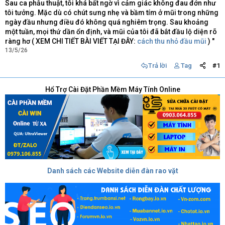
Sau ca phẫu thuật, tôi khá bất ngờ vì cảm giác không đau đớn như
tôi tưởng. Mặc dù có chút sưng nhẹ và bầm tím ở mũi trong những
ngày đầu nhưng điều đó không quá nghiêm trọng. Sau khoảng
một tuần, mọi thứ dần ổn định, và mũi của tôi đã bắt đầu lộ diện rõ
ràng hơ ( XEM CHI TIẾT BÀI VIẾT TẠI ĐÂY:
cách thu nhỏ đầu mũi
) "
13/5/26
Trả lời
Tag
#1
Hổ Trợ Cài Đặt Phần Mềm Máy Tính Online
Danh sách các Website diễn đàn rao vặt