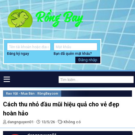
Đăng ký ngay
Bạn đã quên mật khẩu?
Đăng nhập
Rao Vặt - Mua Bán : RồngBay.com
Cách thu nhỏ đầu mũi hiệu quả cho vẻ đẹp
hoàn hảo
T
N
T
dangnguyen01
13/5/26
Không có
h
g
ừ
r
à
k