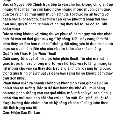
Bác sĩ Nguyễn Đỗ Chỉnh trực tiếp tư vấn cho tôi, không chỉ giải đáp
những thắc mắc mà còn lắng nghe những mong muốn, cảm giác
của tôi về chiếc mũi mình muốn sở hữu. Tôi thực sự ấn tượng với
cách bác sĩ phân tích, giải thích cặn kẽ về phương pháp thu nhỏ
đầu mũi, quy trình thực hiện và những thay đổi tôi sẽ có sau khi
phẫu thuật.
Bác sĩ cũng không vội vàng thuyết phục tôi làm ngay mà còn nhắc
nhở tôi cần có thời gian suy nghĩ kỹ càng. Điều này càng làm tôi
cảm thấy an tâm hơn vì bác sĩ không đặt nặng yếu tố doanh thu mà
thực sự quan tâm đến nhu cầu và sức khỏe của khách hàng.
Quá Trình Thực Hiện Phẫu Thuật
Cuối cùng, tôi quyết định thực hiện phẫu thuật. Tôi nhớ mãi cảm
giác trước khi vào phòng mổ, tôi vừa hồi hộp vừa lo lắng nhưng lại
rất mong chờ vào sự thay đổi. Bác sĩ giải thích rõ ràng từng bước
trong quá trình phẫu thuật và đảm bảo rằng tôi sẽ không cảm thấy
đau đớn nhiều.
Phẫu thuật diễn ra nhanh chóng và không có cảm giác đau đớn
nhiều như tôi tưởng. Bác sĩ đã tiến hành thu nhỏ đầu mũi bằng
phương pháp không cần cắt quá nhiều mô, mà chủ yếu tạo hình lại
phần đầu mũi sao cho hài hòa với khuôn mặt. Sau phẫu thuật, tôi
được hướng dẫn chăm sóc rất kỹ càng và bác sĩ cũng luôn theo
dõi tình trạng của tôi.
Cảm Nhận Sau Khi Làm