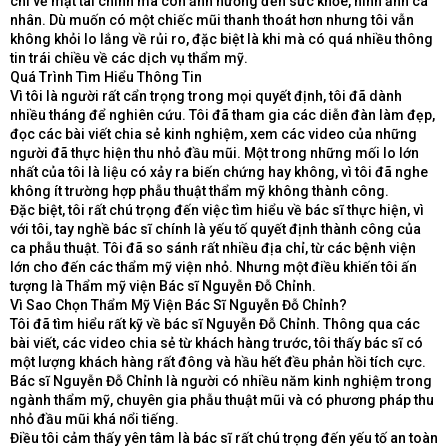
chỉ về mặt tài chính mà còn ảnh hưởng đến sức khỏe, hình ảnh cá
nhân. Dù muốn có một chiếc mũi thanh thoát hơn nhưng tôi vẫn
không khỏi lo lắng về rủi ro, đặc biệt là khi mà có quá nhiều thông
tin trái chiều về các dịch vụ thẩm mỹ.
Quá Trình Tìm Hiểu Thông Tin
Vì tôi là người rất cẩn trọng trong mọi quyết định, tôi đã dành
nhiều tháng để nghiên cứu. Tôi đã tham gia các diễn đàn làm đẹp,
đọc các bài viết chia sẻ kinh nghiệm, xem các video của những
người đã thực hiện thu nhỏ đầu mũi. Một trong những mối lo lớn
nhất của tôi là liệu có xảy ra biến chứng hay không, vì tôi đã nghe
không ít trường hợp phẫu thuật thẩm mỹ không thành công.
Đặc biệt, tôi rất chú trọng đến việc tìm hiểu về bác sĩ thực hiện, vì
với tôi, tay nghề bác sĩ chính là yếu tố quyết định thành công của
ca phẫu thuật. Tôi đã so sánh rất nhiều địa chỉ, từ các bệnh viện
lớn cho đến các thẩm mỹ viện nhỏ. Nhưng một điều khiến tôi ấn
tượng là Thẩm mỹ viện Bác sĩ Nguyễn Đỗ Chỉnh.
Vì Sao Chọn Thẩm Mỹ Viện Bác Sĩ Nguyễn Đỗ Chỉnh?
Tôi đã tìm hiểu rất kỹ về bác sĩ Nguyễn Đỗ Chỉnh. Thông qua các
bài viết, các video chia sẻ từ khách hàng trước, tôi thấy bác sĩ có
một lượng khách hàng rất đông và hầu hết đều phản hồi tích cực.
Bác sĩ Nguyễn Đỗ Chỉnh là người có nhiều năm kinh nghiệm trong
ngành thẩm mỹ, chuyên gia phẫu thuật mũi và có phương pháp thu
nhỏ đầu mũi khá nổi tiếng.
Điều tôi cảm thấy yên tâm là bác sĩ rất chú trọng đến yếu tố an toàn