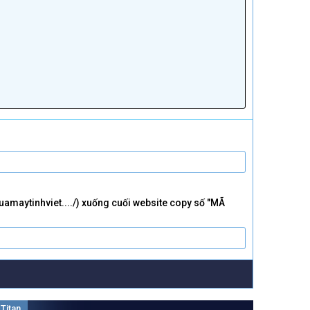
suamaytinhviet..../) xuống cuối website copy số "MÃ
 Titan