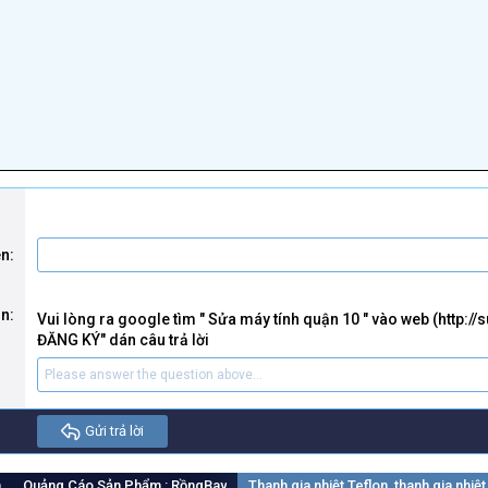
ên
ận
Vui lòng ra google tìm " Sửa máy tính quận 10 " vào web (http://
ĐĂNG KÝ" dán câu trả lời
Gửi trả lời
m
Quảng Cáo Sản Phẩm : RồngBay
Thanh gia nhiệt Teflon, thanh gia nhiệt