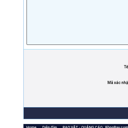
Heading 3
18
Georgia
22
Tahoma
26
Times New Roman
Trebuchet MS
Verdana
T
Mã xác nh
Home
Diễn đàn
RAO VẶT - QUẢNG CÁO : RồngBay.co