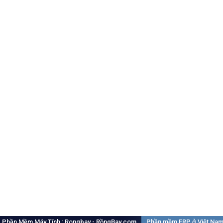
Phần Mềm Máy Tính : Rongbay - RồngBay.com
Phần mềm ERP ở Việt Na