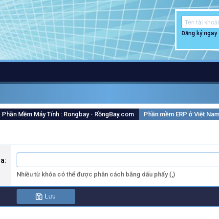
Đăng ký ngay
Phần Mềm Máy Tính : Rongbay - RồngBay.com
Phần mềm ERP ở Việt Na
óa
Nhiều từ khóa có thể được phân cách bằng dấu phẩy (,)
Lưu