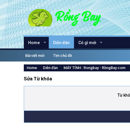
Home
Diễn đàn
Có gì mới
Bài viết mới
Tìm chủ đề
Home
Diễn đàn
MÁY TÍNH : Rongbay - RồngBay.com
Sửa Từ khóa
Từ kh