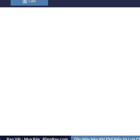
Lưu
m
Rao Vặt - Mua Bán : RồngBay.com
Dầu Máy Nén Khí Phổ Biến Và Lựa 