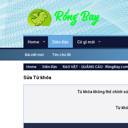
Home
Diễn đàn
Có gì mới
Bài viết mới
Tìm chủ đề
Home
Diễn đàn
RAO VẶT - QUẢNG CÁO : RồngBay.co
Sửa Từ khóa
Từ khóa không thể chỉnh s
Từ kh