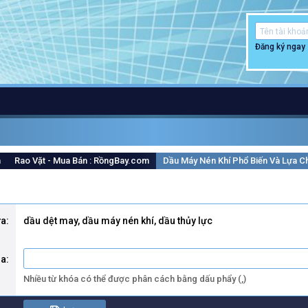
Đăng ký ngay
m
Rao Vặt - Mua Bán : RồngBay.com
Dầu Máy Nén Khí Phổ Biến Và Lựa 
ửa
dầu dệt may, dầu máy nén khí, dầu thủy lực
óa
Nhiều từ khóa có thể được phân cách bằng dấu phẩy (,)