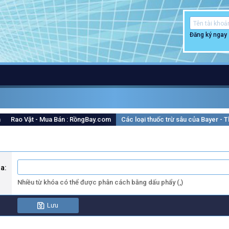
Đăng ký ngay
m
Rao Vặt - Mua Bán : RồngBay.com
Các loại thuốc trừ sâu của Bayer -
óa
Nhiều từ khóa có thể được phân cách bằng dấu phẩy (,)
Lưu