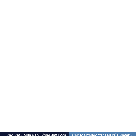
m
Rao Vặt - Mua Bán : RồngBay.com
Các loại thuốc trừ sâu của Bayer -