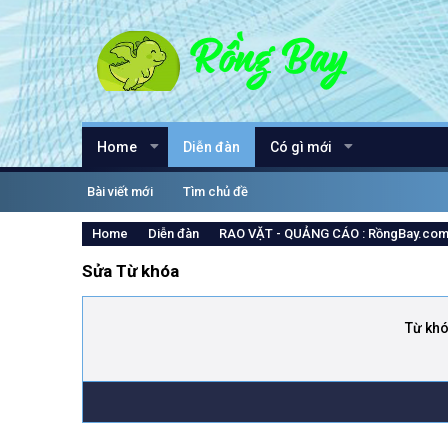
Home
Diễn đàn
Có gì mới
Bài viết mới
Tìm chủ đề
Home
Diễn đàn
RAO VẶT - QUẢNG CÁO : RồngBay.co
Sửa Từ khóa
Từ kh