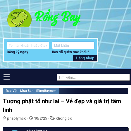
Đăng ký ngay
Bạn đã quên mật khẩu?
Đăng nhập
Rao Vặt - Mua Bán : RồngBay.com
Tượng phật tổ như lai – Vẻ đẹp và giá trị tâm
linh
T
N
T
phaplymcc
10/2/25
Không có
h
g
ừ
r
à
k