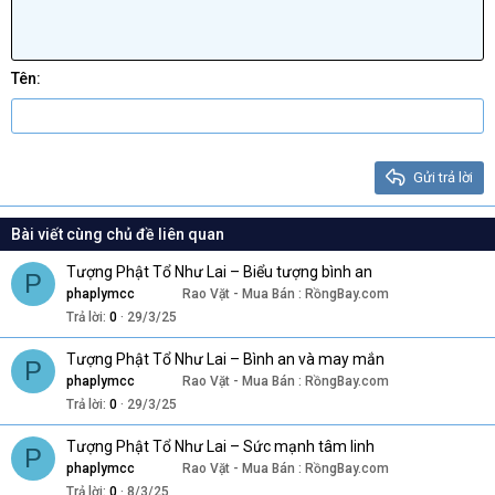
Thụt lề
10
Xóa bản thảo
Căn giữa
Book Antiqua
Heading 1
Tăng lề
12
Courier New
Căn phải
Heading 2
Georgia
15
Justify text
Tên
Heading 3
18
Tahoma
22
Times New Roman
26
Trebuchet MS
Gửi trả lời
Verdana
Bài viết cùng chủ đề liên quan
Tượng Phật Tổ Như Lai – Biểu tượng bình an
P
phaplymcc
Rao Vặt - Mua Bán : RồngBay.com
Trả lời
0
29/3/25
Tượng Phật Tổ Như Lai – Bình an và may mắn
P
phaplymcc
Rao Vặt - Mua Bán : RồngBay.com
Trả lời
0
29/3/25
Tượng Phật Tổ Như Lai – Sức mạnh tâm linh
P
phaplymcc
Rao Vặt - Mua Bán : RồngBay.com
Trả lời
0
8/3/25