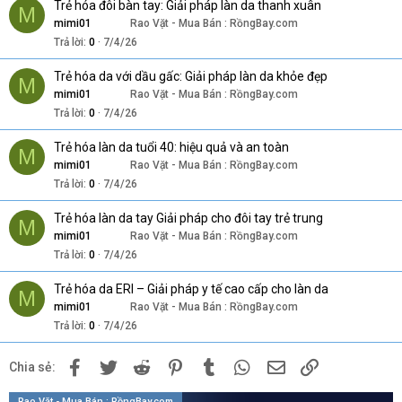
Trẻ hóa đôi bàn tay: Giải pháp làn da thanh xuân
M
mimi01
Rao Vặt - Mua Bán : RồngBay.com
Trả lời
0
7/4/26
Trẻ hóa da với dầu gấc: Giải pháp làn da khỏe đẹp
M
mimi01
Rao Vặt - Mua Bán : RồngBay.com
Trả lời
0
7/4/26
Trẻ hóa làn da tuổi 40: hiệu quả và an toàn
M
mimi01
Rao Vặt - Mua Bán : RồngBay.com
Trả lời
0
7/4/26
Trẻ hóa làn da tay Giải pháp cho đôi tay trẻ trung
M
mimi01
Rao Vặt - Mua Bán : RồngBay.com
Trả lời
0
7/4/26
Trẻ hóa da ERI – Giải pháp y tế cao cấp cho làn da
M
mimi01
Rao Vặt - Mua Bán : RồngBay.com
Trả lời
0
7/4/26
Facebook
Twitter
Reddit
Pinterest
Tumblr
WhatsApp
Email
Link
Chia sẻ:
Rao Vặt - Mua Bán : RồngBay.com