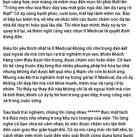
bạn sáng hơn, mịn màng và mềm mại đến mức tôi phải thốt lên:
“Trông em như vừa thức dậy sau một giấc ngủ dài, làn da rạng rỡ
thật!” Cô ấy cũng hạnh phúc, cười tươi, mắt lấp lánh niềm vui. Bác
sĩ tiếp tục kiểm tra, vỗ nhẹ và nhắc nhở các bước chăm sóc da tại
nhà để duy trì hiệu quả lâu dài. Tôi nhìn bạn mình, thấy sự tự tin
quay trở lại, và thầm nghĩ rằng việc chọn V Medical là quyết định
đúng đắn.
Điều tôi yêu thích nhất là V Medical không chỉ chú trọng đến kết
quả ngoài da mà còn tạo ra trải nghiệm trọn vẹn, khiến khách
hàng cảm thấy được tôn trọng, được chăm sóc toàn diện. Cô bạn
tôi kể rằng trước đây từng thử nhiều phương pháp trẻ hóa tại nhà
nhưng không đạt được kết quả như ý, thậm chí còn bị kích ứng.
Nhưng sau khi trải nghiệm mặt nạ trứng gà tại V Medical, da cô ấy
không chỉ đẹp lên mà còn khỏe mạnh, mềm mại và rạng rỡ tự
nhiên. Tôi thấy sự thay đổi này không chỉ là về ngoại hình mà còn
là tinh thần, khiến cô ấy tự tin hơn trong giao tiếp, trong công việc
và trong cuộc sống.
Sau buổi trải nghiệm, chúng tôi cùng nhau ****** thức một tách
trà thảo mộc nhẹ nhàng trong khu vực lounge của viện. Tôi lắng
nghe cô bạn chia sẻ cảm nhận, từ việc được chăm sóc tận tình
đến cảm giác thư giãn tuyệt đối. Cô ấy nói rằng mỗi chi tiết nhỏ, từ
cách nhân viên mỉm cười đến việc giải thích công dụng từng bước