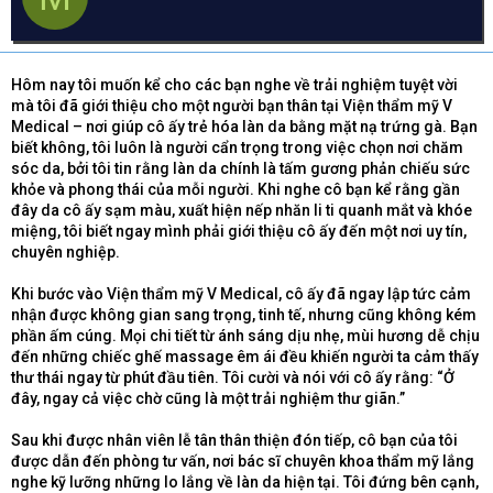
d
ử
a
s
i
t
a
Hôm nay tôi muốn kể cho các bạn nghe về trải nghiệm tuyệt vời
r
mà tôi đã giới thiệu cho một người bạn thân tại Viện thẩm mỹ V
t
Medical – nơi giúp cô ấy trẻ hóa làn da bằng mặt nạ trứng gà. Bạn
e
biết không, tôi luôn là người cẩn trọng trong việc chọn nơi chăm
r
sóc da, bởi tôi tin rằng làn da chính là tấm gương phản chiếu sức
khỏe và phong thái của mỗi người. Khi nghe cô bạn kể rằng gần
đây da cô ấy sạm màu, xuất hiện nếp nhăn li ti quanh mắt và khóe
miệng, tôi biết ngay mình phải giới thiệu cô ấy đến một nơi uy tín,
chuyên nghiệp.
Khi bước vào Viện thẩm mỹ V Medical, cô ấy đã ngay lập tức cảm
nhận được không gian sang trọng, tinh tế, nhưng cũng không kém
phần ấm cúng. Mọi chi tiết từ ánh sáng dịu nhẹ, mùi hương dễ chịu
đến những chiếc ghế massage êm ái đều khiến người ta cảm thấy
thư thái ngay từ phút đầu tiên. Tôi cười và nói với cô ấy rằng: “Ở
đây, ngay cả việc chờ cũng là một trải nghiệm thư giãn.”
Sau khi được nhân viên lễ tân thân thiện đón tiếp, cô bạn của tôi
được dẫn đến phòng tư vấn, nơi bác sĩ chuyên khoa thẩm mỹ lắng
nghe kỹ lưỡng những lo lắng về làn da hiện tại. Tôi đứng bên cạnh,