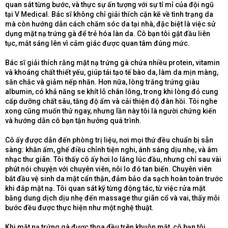
quan sát từng bước, và thực sự ấn tượng với sự tỉ mỉ của đội ngũ
tại V Medical. Bác sĩ không chỉ giải thích cặn kẽ về tình trạng da
mà còn hướng dẫn cách chăm sóc da tại nhà, đặc biệt là việc sử
dụng mặt nạ trứng gà để trẻ hóa làn da. Cô bạn tôi gật đầu liên
tục, mắt sáng lên vì cảm giác được quan tâm đúng mức.
Bác sĩ giải thích rằng mặt nạ trứng gà chứa nhiều protein, vitamin
và khoáng chất thiết yếu, giúp tái tạo tế bào da, làm da mịn màng,
săn chắc và giảm nếp nhăn. Hơn nữa, lòng trắng trứng giàu
albumin, có khả năng se khít lỗ chân lông, trong khi lòng đỏ cung
cấp dưỡng chất sâu, tăng độ ẩm và cải thiện độ đàn hồi. Tôi nghe
xong cũng muốn thử ngay, nhưng lần này tôi là người chứng kiến
và hướng dẫn cô bạn tận hưởng quá trình.
Cô ấy được dẫn đến phòng trị liệu, nơi mọi thứ đều chuẩn bị sẵn
sàng: khăn ấm, ghế điều chỉnh tiện nghi, ánh sáng dịu nhẹ, và âm
nhạc thư giãn. Tôi thấy cô ấy hơi lo lắng lúc đầu, nhưng chỉ sau vài
phút nói chuyện với chuyên viên, nỗi lo đó tan biến. Chuyên viên
bắt đầu vệ sinh da mặt cẩn thận, đảm bảo da sạch hoàn toàn trước
khi đắp mặt nạ. Tôi quan sát kỹ từng động tác, từ việc rửa mặt
bằng dung dịch dịu nhẹ đến massage thư giãn cổ và vai, thấy mỗi
bước đều được thực hiện như một nghệ thuật.
Khi mặt nạ trứng gà được thoa đều trên khuôn mặt, cô bạn tôi