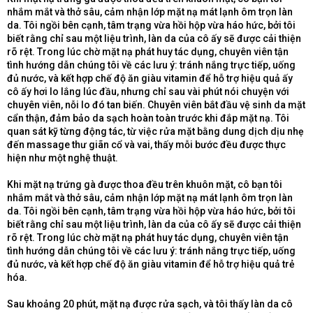
nhắm mắt và thở sâu, cảm nhận lớp mặt nạ mát lạnh ôm trọn làn
da. Tôi ngồi bên cạnh, tâm trạng vừa hồi hộp vừa háo hức, bởi tôi
biết rằng chỉ sau một liệu trình, làn da của cô ấy sẽ được cải thiện
rõ rệt. Trong lúc chờ mặt nạ phát huy tác dụng, chuyên viên tận
tình hướng dẫn chúng tôi về các lưu ý: tránh nắng trực tiếp, uống
đủ nước, và kết hợp chế độ ăn giàu vitamin để hỗ trợ hiệu quả ấy
cô ấy hơi lo lắng lúc đầu, nhưng chỉ sau vài phút nói chuyện với
chuyên viên, nỗi lo đó tan biến. Chuyên viên bắt đầu vệ sinh da mặt
cẩn thận, đảm bảo da sạch hoàn toàn trước khi đắp mặt nạ. Tôi
quan sát kỹ từng động tác, từ việc rửa mặt bằng dung dịch dịu nhẹ
đến massage thư giãn cổ và vai, thấy mỗi bước đều được thực
hiện như một nghệ thuật.
Khi mặt nạ trứng gà được thoa đều trên khuôn mặt, cô bạn tôi
nhắm mắt và thở sâu, cảm nhận lớp mặt nạ mát lạnh ôm trọn làn
da. Tôi ngồi bên cạnh, tâm trạng vừa hồi hộp vừa háo hức, bởi tôi
biết rằng chỉ sau một liệu trình, làn da của cô ấy sẽ được cải thiện
rõ rệt. Trong lúc chờ mặt nạ phát huy tác dụng, chuyên viên tận
tình hướng dẫn chúng tôi về các lưu ý: tránh nắng trực tiếp, uống
đủ nước, và kết hợp chế độ ăn giàu vitamin để hỗ trợ hiệu quả trẻ
hóa.
Sau khoảng 20 phút, mặt nạ được rửa sạch, và tôi thấy làn da cô