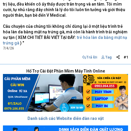
trị liệu, đều khiến cô ấy thấy được trân trọng và an tâm. Tôi mỉm
cười, tự nhủ rằng đây chính là lý do tôi luôn tin tưởng và giới thiệu
người thân, bạn bè đến V Medical.
Câu chuyện của chúng tôi không chỉ dừng lại ở một liệu trình trẻ
hóa làn da bằng mặt nạ trứng gà, mà còn là hành trình trải nghiệm
sự tận ( XEM CHI TIẾT BÀI VIẾT TẠI ĐÂY:
trẻ hóa làn da bằng mặt nạ
trứng gà
) "
7/4/26
Trả lời
Tag
#1
Hổ Trợ Cài Đặt Phần Mềm Máy Tính Online
Danh sách các Website diễn đàn rao vặt