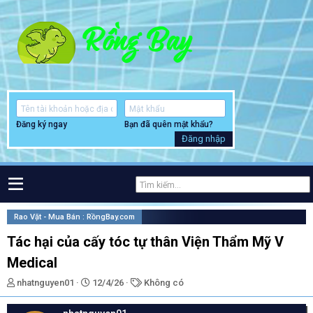
Đăng ký ngay
Bạn đã quên mật khẩu?
Đăng nhập
Rao Vặt - Mua Bán : RồngBay.com
Tác hại của cấy tóc tự thân Viện Thẩm Mỹ V
Medical
T
N
T
nhatnguyen01
12/4/26
Không có
h
g
ừ
r
à
k