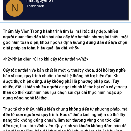
nhatnguyen01
e
y
h
N
Thành Viên
a
g
ó
d
ử
a
s
i
t
a
Thẩm Mỹ Viện Trong hành trình tìm lại mái tóc dày đẹp, nhiều
r
người quan tâm đến tác hại của cấy tóc tự thân nhưng lại thiếu một
t
góc nhìn toàn diện, khoa học và định hướng đúng đắn để lựa chọn
e
giải pháp an toàn, hiệu quả lâu dài.</h5>
r
<h2>Nhận diện rủi ro khi cấy tóc tự thân</h2>
Cấy tóc tự thân về bản chất là một kỹ thuật y khoa, đòi hỏi tay nghề
bác sĩ cao, quy trình chuẩn xác và hệ thống hỗ trợ hiện đại. Khi
được thực hiện đúng, đây không phải là phương pháp xấu. Tuy
nhiên, điều khiến nhiều người e ngại chính là tác hại của cấy tóc tự
thân có thể xuất hiện nếu lựa chọn sai địa chỉ thực hiện hoặc áp
dụng công nghệ lỗi thời.
Thực tế cho thấy, nhiều biến chứng không đến từ phương pháp, mà
đến từ con người và quy trình. Bác sĩ thiếu kinh nghiệm có thể lấy
nang tóc không đúng chuẩn, làm tổn thương vùng cho tóc, dẫn
đến sẹo, thưa tóc vĩnh viễn. Quy trình vô khuẩn không đảm bảo dễ