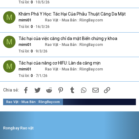
Trả lời
0
10/5/26
Khám Phá Y Học: Tác Hại Của Phẫu Thuật Căng Da Mặt
M
mimi01
Rao Vặt - Mua Bán : RồngBay.com
Trả lời
0
16/3/26
Tác hại của việc căng chỉ da mặt Biến chứng y khoa
M
mimi01
Rao Vặt - Mua Bán : RồngBay.com
Trả lời
0
9/3/26
Tác hại của nâng cơ HIFU: Làn da căng mịn
M
mimi01
Rao Vặt - Mua Bán : RồngBay.com
Trả lời
0
7/1/26
Facebook
Twitter
Reddit
Pinterest
Tumblr
WhatsApp
Email
Link
Chia sẻ:
Rao Vặt - Mua Bán : RồngBay.com
Rongbay Rao vặt