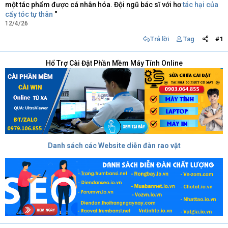
một tác phẩm được cá nhân hóa. Đội ngũ bác sĩ với hơ
tác hại của
cấy tóc tự thân
"
12/4/26
Trả lời
Tag
#1
Hổ Trợ Cài Đặt Phần Mềm Máy Tính Online
Danh sách các Website diễn đàn rao vặt