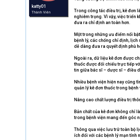
r
katty01
t
Trong công tác điều trị, kê đơn 
Thành Viên
e
nghiêm trọng. Vì vậy, việc triển 
r
đưa ra chỉ định an toàn hơn.
Một trong những ưu điểm nổi bật 
bệnh lý, các chống chỉ định, lịc
dễ dàng đưa ra quyết định phù hợ
Ngoài ra, dữ liệu kê đơn được ch
thuốc được đối chiếu trực tiếp v
tin giữa bác sĩ – dược sĩ – điề
Nhiều bệnh viện hiện nay cũng tì
quản lý kê đơn thuốc trong bệnh 
Nâng cao chất lượng điều trị thô
Bản chất của kê đơn không chỉ là 
trong bệnh viện mang đến góc nhì
Thông qua việc lưu trữ toàn bộ l
ích đối với các bệnh lý mạn tính