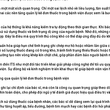
là một mắt xích quan trọng. Chỉ một sai lệch nhỏ về liều lượng, tần su
khai các nền tảng quản lý kê đơn thuốc trong bệnh viện được xem là bước
của hệ thống là khả năng kiểm tra tự động theo thời gian thực. Khi bá
h sử sử dụng thuốc và tình trạng dị ứng của người bệnh. Nhờ đó, những 
p. Đây là điều mà quy trình thủ công khó có thể đáp ứng đầy đủ do khố
uẩn hóa giúp hạn chế tình trạng ghi chép mơ hồ hoặc nhầm lẫn giữa các
ới số lượng thuốc đang có trong kho, tránh tình trạng thiếu thuốc hoặ
u dưỡng tạo nên vòng khép kín chặt chẽ, góp phần đảm bảo người bệnh 
m đến ITS như một đối tác triển khai giải pháp công nghệ để tối ưu qu
viện. Sự đồng bộ và kinh nghiệm triển khai thực tế giúp bệnh viện vậ
ng qua quản lý kê đơn thuốc trong bệnh viện
ghi lại chỉ định của bác sĩ, mà còn là công cụ quan trọng giúp theo dõi
n toàn diện, cho phép đội ngũ y tế đánh giá được hiệu quả điều trị và 
ịch sử dùng thuốc của bệnh nhân, các bác sĩ dễ dàng xem lại quá trình 
 như tăng huyết áp, tiểu đường, bệnh tim mạch hay các bệnh đòi hỏi ph