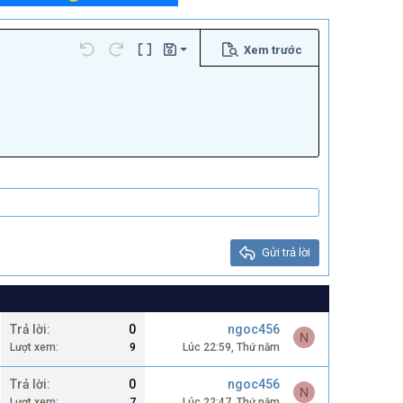
Xem trước
Lưu nháp
…
Undo
Redo
Toggle BB code
Bản thảo
Xóa bản thảo
Gửi trả lời
Trả lời
0
ngoc456
N
Lượt xem
9
Lúc 22:59, Thứ năm
Trả lời
0
ngoc456
N
Lượt xem
7
Lúc 22:47, Thứ năm