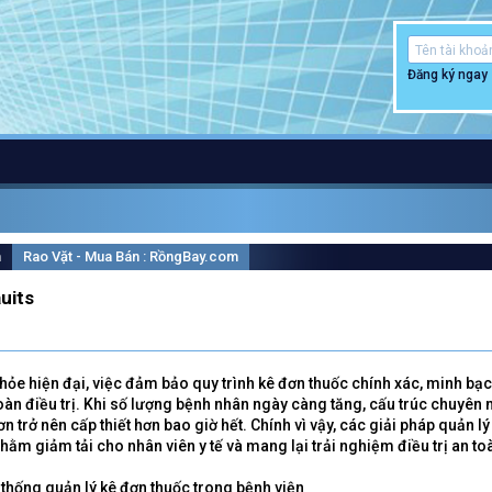
Đăng ký ngay
m
Rao Vặt - Mua Bán : RồngBay.com
uits
ỏe hiện đại, việc đảm bảo quy trình kê đơn thuốc chính xác, minh bạc
oàn điều trị. Khi số lượng bệnh nhân ngày càng tăng, cấu trúc chuyên
ơn trở nên cấp thiết hơn bao giờ hết. Chính vì vậy, các giải pháp quản 
nhằm giảm tải cho nhân viên y tế và mang lại trải nghiệm điều trị an t
thống quản lý kê đơn thuốc trong bệnh viện