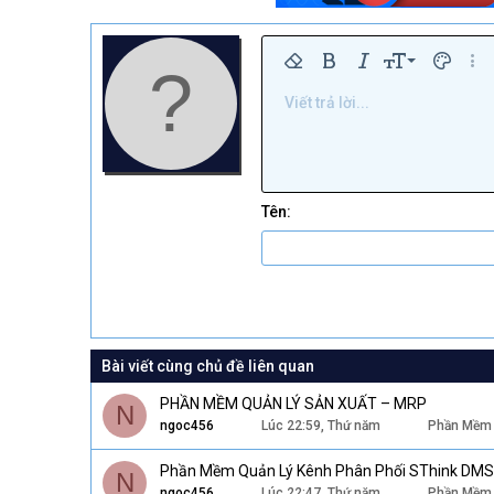
9
Xóa định dạng
Bold
In nghiêng
Kích thước
Màu chữ
Thêm
10
Viết trả lời...
Arial
Phông chữ
Insert horizontal line
Spoiler
Gạch ngang
Mã
Gạch chân
Inline code
Inline spo
12
Book Antiqua
15
Courier New
18
Georgia
Tên
22
Tahoma
26
Times New Roman
Trebuchet MS
Verdana
Bài viết cùng chủ đề liên quan
PHẦN MỀM QUẢN LÝ SẢN XUẤT – MRP
N
ngoc456
Lúc 22:59, Thứ năm
Phần Mềm 
Phần Mềm Quản Lý Kênh Phân Phối SThink DMS
N
ngoc456
Lúc 22:47, Thứ năm
Phần Mềm 