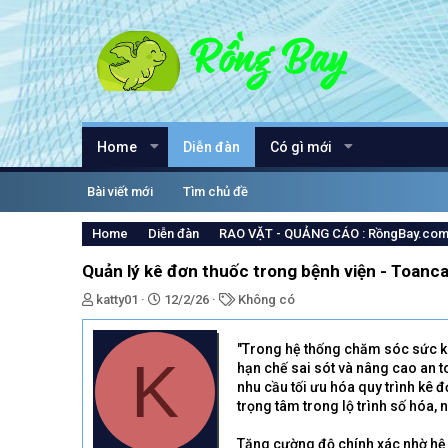
Home
Diễn đàn
Có gì mới
Bài viết mới
Tìm chủ đề
Home
Diễn đàn
RAO VẶT - QUẢNG CÁO : RồngBay.co
Quản lý kê đơn thuốc trong bệnh viện - Toanca
T
N
T
katty01
12/2/26
Không có
h
g
ừ
r
à
k
"Trong hệ thống chăm sóc sức kh
e
y
h
K
hạn chế sai sót và nâng cao an t
a
g
ó
nhu cầu tối ưu hóa quy trình kê đ
d
ử
a
trọng tâm trong lộ trình số hóa, 
s
i
t
a
Tăng cường độ chính xác nhờ hệ 