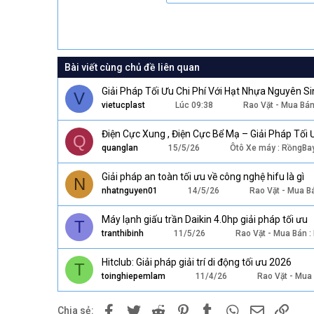
26
Times New Roman
Trebuchet MS
Verdana
Bài viết cùng chủ đề liên quan
Giải Pháp Tối Ưu Chi Phí Với Hạt Nhựa Nguyên Si
V
vietucplast
Lúc 09:38
Rao Vặt - Mua Bá
Điện Cực Xung , Điện Cực Bể Mạ – Giải Pháp Tối 
Q
quanglan
15/5/26
Ôtô Xe máy : RồngBa
Giải pháp an toàn tối ưu về công nghệ hifu là gì
N
nhatnguyen01
14/5/26
Rao Vặt - Mua B
Máy lạnh giấu trần Daikin 4.0hp giải pháp tối ưu
T
tranthibinh
11/5/26
Rao Vặt - Mua Bán 
Hitclub: Giải pháp giải trí di động tối ưu 2026
T
toinghiepemlam
11/4/26
Rao Vặt - Mua
Facebook
Twitter
Reddit
Pinterest
Tumblr
WhatsApp
Email
Link
Chia sẻ: