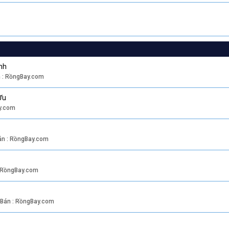
nh
n : RồngBay.com
Ưu
y.com
án : RồngBay.com
: RồngBay.com
 Bán : RồngBay.com