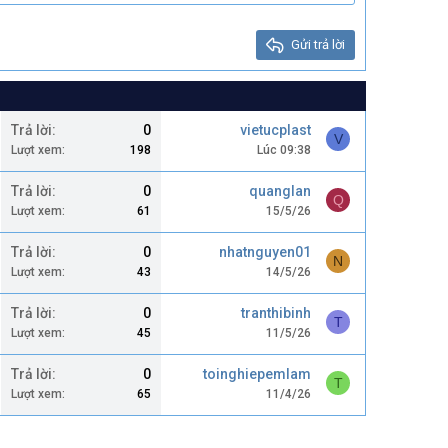
Gửi trả lời
Trả lời
0
vietucplast
V
Lượt xem
198
Lúc 09:38
Trả lời
0
quanglan
Q
Lượt xem
61
15/5/26
Trả lời
0
nhatnguyen01
N
Lượt xem
43
14/5/26
Trả lời
0
tranthibinh
T
Lượt xem
45
11/5/26
Trả lời
0
toinghiepemlam
T
Lượt xem
65
11/4/26