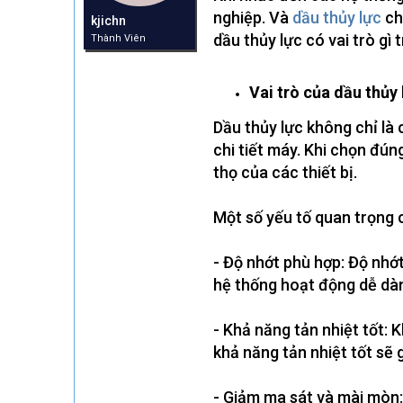
r
nghiệp. Và
dầu thủy lực
chí
kjichn
t
dầu thủy lực có vai trò gì
Thành Viên
e
r
Vai trò của dầu thủy
Dầu thủy lực không chỉ là 
chi tiết máy. Khi chọn đún
thọ của các thiết bị.
Một số yếu tố quan trọng 
- Độ nhớt phù hợp: Độ nhớt
hệ thống hoạt động dễ dàn
- Khả năng tản nhiệt tốt: 
khả năng tản nhiệt tốt sẽ g
- Giảm ma sát và mài mòn: