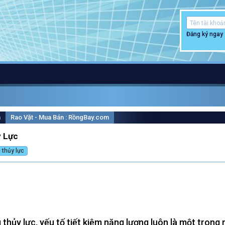
Đăng ký ngay
m
Rao Vặt - Mua Bán : RồngBay.com
y Lực
 thủy lực
 thủy lực, yếu tố tiết kiệm năng lượng luôn là một tron