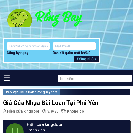
Đăng ký ngay
Bạn đã quên mật khẩu?
Đăng nhập
Rao Vặt - Mua Bán : RồngBay.com
Giá Cửa Nhựa Đài Loan Tại Phú Yên
T
N
T
Hiền cửa kingdoor
3/9/25
Không có
h
g
ừ
r
à
k
Hiền cửa kingdoor
e
y
h
H
Thành Viên
a
g
ó