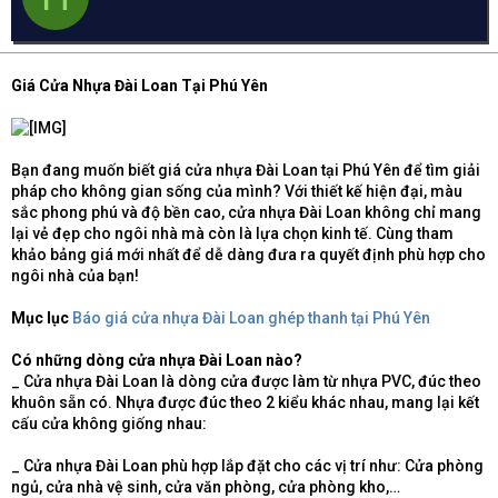
d
ử
a
s
i
t
a
Giá Cửa Nhựa Đài Loan Tại Phú Yên
r
t
e
r
Bạn đang muốn biết giá cửa nhựa Đài Loan tại Phú Yên để tìm giải
pháp cho không gian sống của mình? Với thiết kế hiện đại, màu
sắc phong phú và độ bền cao, cửa nhựa Đài Loan không chỉ mang
lại vẻ đẹp cho ngôi nhà mà còn là lựa chọn kinh tế. Cùng tham
khảo bảng giá mới nhất để dễ dàng đưa ra quyết định phù hợp cho
ngôi nhà của bạn!
Mục lục
Báo giá cửa nhựa Đài Loan ghép thanh tại Phú Yên
Có những dòng cửa nhựa Đài Loan nào?
_ Cửa nhựa Đài Loan là dòng cửa được làm từ nhựa PVC, đúc theo
khuôn sẵn có. Nhựa được đúc theo 2 kiểu khác nhau, mang lại kết
cấu cửa không giống nhau:
_ Cửa nhựa Đài Loan phù hợp lắp đặt cho các vị trí như: Cửa phòng
ngủ, cửa nhà vệ sinh, cửa văn phòng, cửa phòng kho,…