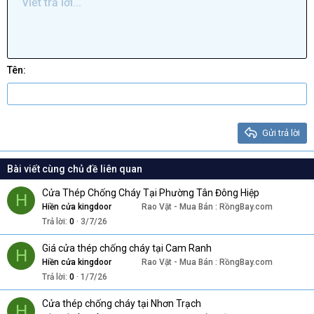
Danh sách không có thứ tự
Viết trả lời...
Căn trái
9
Normal
Arial
Lưu nháp
Kích thước
Căn lề
Trích dẫn
Redo
Media
Toggle BB code
Màu chữ
Paragraph format
Insert table
Xóa định dạng
Phông chữ
Insert horizontal line
Bản thảo
Gạch ngang
Spoiler
Gạch chân
Mã
Inline code
Inline spoiler
Thụt lề
10
Xóa bản thảo
Căn giữa
Book Antiqua
Heading 1
Tăng lề
12
Courier New
Căn phải
Heading 2
Georgia
15
Justify text
Tên
Heading 3
18
Tahoma
22
Times New Roman
26
Trebuchet MS
Gửi trả lời
Verdana
Bài viết cùng chủ đề liên quan
Cửa Thép Chống Cháy Tại Phường Tân Đông Hiệp
H
Hiền cửa kingdoor
Rao Vặt - Mua Bán : RồngBay.com
Trả lời
0
3/7/26
Giá cửa thép chống cháy tại Cam Ranh
H
Hiền cửa kingdoor
Rao Vặt - Mua Bán : RồngBay.com
Trả lời
0
1/7/26
Cửa thép chống cháy tại Nhơn Trạch
H