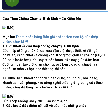
d
ử
a
s
i
t
a
Cửa Thép Chống Cháy tại Bình Định – Có Kiểm Định
r
t
e
r
Mục lục
Tham Khảo bảng Báo giá hoàn thiện trọn bộ cửa thép
chống cháy EI70 :
1. Giới thiệu về cửa thép chống cháy tại Bình Định
Cửa thép chống cháy là loại cửa đặc biệt được thiết kế để ngăn
cháy lan, cách nhiệt và chống khói trong thời gian nhất định (60,70
90, phút hoặc hơn). Khi xảy ra hỏa hoạn, cửa này giúp đảm bảo
đường thoát, tạo thời gian cho người ở bên trong di chuyển ra
ngoài an toàn và hạn chế thiệt hại tài sản.
Tại Bình Định, nhiều công trình dân dụng, chung cư, nhà hàng,
khách sạn, văn phòng, khu công nghiệp đang ứng dụng cửa thép
chống cháy để tăng tiêu chuẩn an toàn PCCC.
Cửa Thép Chống Cháy 70P – Có kiểm định
2. Cấu tạo & đặc điểm nổi bật về cửa thép chống cháy