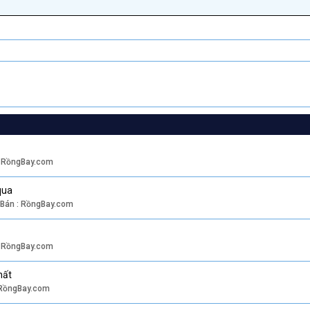
Justify text
Tăng lề
Heading 3
: RồngBay.com
qua
 Bán : RồngBay.com
: RồngBay.com
hất
 RồngBay.com