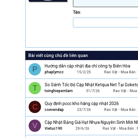
Courier New
18
Georgia
Tên
22
Tahoma
26
Times New Roman
Trebuchet MS
Verdana
Bài viết cùng chủ đề liên quan
Hướng dẫn cập nhật địa chỉ công ty Biên Hòa
P
phaplymcc
15/2/25
Rao Vặt - Mua Bán 
So Sánh Tốc Độ Cập Nhật Ketqua Net Tại Goket
T
toinghiepemlam
31/7/26
Rao Vặt - Mua
Quy định pccc kho hàng cập nhật 2026
C
csevendap
23/7/26
Rao Vặt - Mua Bán 
Cập Nhật Bảng Giá Hạt Nhựa Nguyên Sinh Mới N
V
Vietuc190
29/6/26
Rao Vặt - Mua Bán :