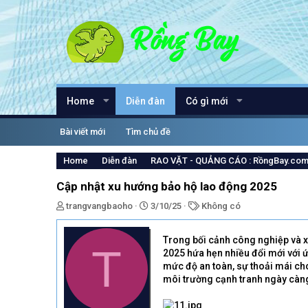
Home
Diễn đàn
Có gì mới
Bài viết mới
Tìm chủ đề
Home
Diễn đàn
RAO VẶT - QUẢNG CÁO : RồngBay.co
Cập nhật xu hướng bảo hộ lao động 2025
T
N
T
trangvangbaoho
3/10/25
Không có
h
g
ừ
r
à
k
Trong bối cảnh công nghiệp và x
e
y
h
T
2025 hứa hẹn nhiều đổi mới với 
a
g
ó
mức độ an toàn, sự thoải mái ch
d
ử
a
môi trường cạnh tranh ngày càng
s
i
t
a