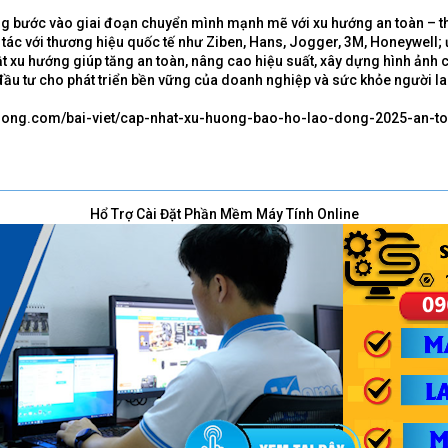
g bước vào giai đoạn chuyển mình mạnh mẽ với xu hướng an toàn – th
 tác với thương hiệu quốc tế như Ziben, Hans, Jogger, 3M, Honeywell;
hật xu hướng giúp tăng an toàn, nâng cao hiệu suất, xây dựng hình ảnh 
 đầu tư cho phát triển bền vững của doanh nghiệp và sức khỏe người l
ong.com/bai-viet/cap-nhat-xu-huong-bao-ho-lao-dong-2025-an-t
Hổ Trợ Cài Đặt Phần Mềm Máy Tính Online