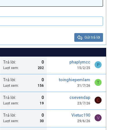
Gửi trả lời
Trả lời
0
phaplymcc
P
Lượt xem
202
15/2/25
Trả lời
0
toinghiepemlam
T
Lượt xem
156
31/7/26
Trả lời
0
csevendap
C
Lượt xem
19
23/7/26
Trả lời
0
Vietuc190
V
Lượt xem
30
29/6/26