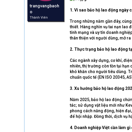
r
trangvangbaoh
t
1. Vì sao bảo hộ lao động ngày
o
e
Thành Viên
r
Trong những năm gần đây, cùng v
thiết. Hàng nghìn vụ tai nạn lao 
tính mạng và uy tín doanh nghiệ
thân thiện với người dùng, mở ra 
2. Thực trạng bảo hộ lao động t
Các ngành xây dựng, cơ khí, điện 
nhiên, thị trường còn tồn tại hạ
khó khăn cho người tiêu dùng. T
chuẩn quốc tế (EN ISO 20345, AS
3. Xu hướng bảo hộ lao động 20
Năm 2025, bảo hộ lao động chứng
tác; sử dụng vật liệu mới như Ke
phong cách năng động, hiện đại, 
để hội nhập. Đồng thời, dịch vụ h
4. Doanh nghiệp Việt cần làm gì