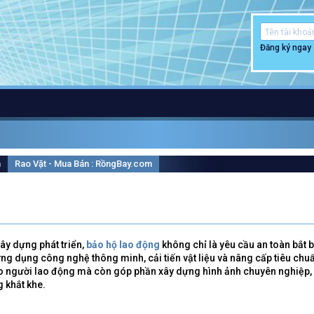
Đăng ký ngay
m
Rao Vặt - Mua Bán : RồngBay.com
ây dựng phát triển,
bảo hộ lao động
không chỉ là yêu cầu an toàn bắt 
ứng dụng công nghệ thông minh, cải tiến vật liệu và nâng cấp tiêu ch
o người lao động mà còn góp phần xây dựng hình ảnh chuyên nghiệp, 
 khắt khe.