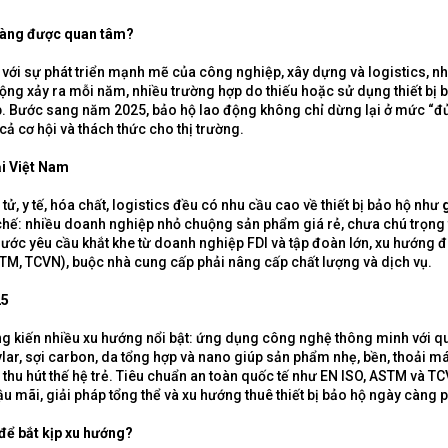
 càng được quan tâm?
ới sự phát triển mạnh mẽ của công nghiệp, xây dựng và logistics, nh
động xảy ra mỗi năm, nhiều trường hợp do thiếu hoặc sử dụng thiết bị b
p. Bước sang năm 2025, bảo hộ lao động không chỉ dừng lại ở mức “đủ
cả cơ hội và thách thức cho thị trường.
ại Việt Nam
tử, y tế, hóa chất, logistics đều có nhu cầu cao về thiết bị bảo hộ như
n chế: nhiều doanh nghiệp nhỏ chuộng sản phẩm giá rẻ, chưa chú trọng 
rước yêu cầu khắt khe từ doanh nghiệp FDI và tập đoàn lớn, xu hướng
TM, TCVN), buộc nhà cung cấp phải nâng cấp chất lượng và dịch vụ.
25
 kiến nhiều xu hướng nổi bật: ứng dụng công nghệ thông minh với quầ
vlar, sợi carbon, da tổng hợp và nano giúp sản phẩm nhẹ, bền, thoải má
thu hút thế hệ trẻ. Tiêu chuẩn an toàn quốc tế như EN ISO, ASTM và T
ậu mãi, giải pháp tổng thể và xu hướng thuê thiết bị bảo hộ ngày càng p
 để bắt kịp xu hướng?