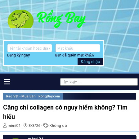
Đăng ký ngay
Bạn đã quên mật khẩu?
Đăng nhập
Rao Vặt - Mua Bán : RồngBay.com
Căng chỉ collagen có nguy hiểm không? Tìm
hiểu
T
N
T
mimi01
3/3/26
Không có
h
g
ừ
r
à
k