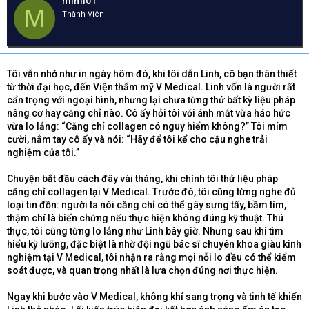
mimi01
e
y
h
M
Thành Viên
a
g
ó
d
ử
a
s
i
t
a
Tôi vẫn nhớ như in ngày hôm đó, khi tôi dẫn Linh, cô bạn thân thiết
r
từ thời đại học, đến Viện thẩm mỹ V Medical. Linh vốn là người rất
t
cẩn trọng với ngoại hình, nhưng lại chưa từng thử bất kỳ liệu pháp
e
nâng cơ hay căng chỉ nào. Cô ấy hỏi tôi với ánh mắt vừa háo hức
r
vừa lo lắng: “Căng chỉ collagen có nguy hiểm không?” Tôi mỉm
cười, nắm tay cô ấy và nói: “Hãy để tôi kể cho cậu nghe trải
nghiệm của tôi.”
Chuyện bắt đầu cách đây vài tháng, khi chính tôi thử liệu pháp
căng chỉ collagen tại V Medical. Trước đó, tôi cũng từng nghe đủ
loại tin đồn: người ta nói căng chỉ có thể gây sưng tấy, bầm tím,
thậm chí là biến chứng nếu thực hiện không đúng kỹ thuật. Thú
thực, tôi cũng từng lo lắng như Linh bây giờ. Nhưng sau khi tìm
hiểu kỹ lưỡng, đặc biệt là nhờ đội ngũ bác sĩ chuyên khoa giàu kinh
nghiệm tại V Medical, tôi nhận ra rằng mọi nỗi lo đều có thể kiểm
soát được, và quan trọng nhất là lựa chọn đúng nơi thực hiện.
Ngay khi bước vào V Medical, không khí sang trọng và tinh tế khiến