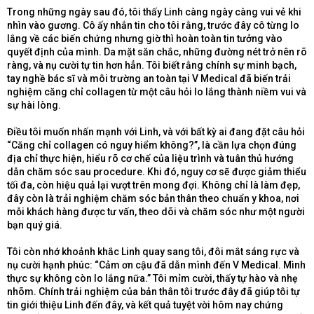
Trong những ngày sau đó, tôi thấy Linh càng ngày càng vui vẻ khi
nhìn vào gương. Cô ấy nhắn tin cho tôi rằng, trước đây cô từng lo
lắng về các biến chứng nhưng giờ thì hoàn toàn tin tưởng vào
quyết định của mình. Da mặt săn chắc, những đường nét trở nên rõ
ràng, và nụ cười tự tin hơn hẳn. Tôi biết rằng chính sự minh bạch,
tay nghề bác sĩ và môi trường an toàn tại V Medical đã biến trải
nghiệm căng chỉ collagen từ một câu hỏi lo lắng thành niềm vui và
sự hài lòng.
Điều tôi muốn nhấn mạnh với Linh, và với bất kỳ ai đang đặt câu hỏi
“Căng chỉ collagen có nguy hiểm không?”, là cần lựa chọn đúng
địa chỉ thực hiện, hiểu rõ cơ chế của liệu trình và tuân thủ hướng
dẫn chăm sóc sau procedure. Khi đó, nguy cơ sẽ được giảm thiểu
tối đa, còn hiệu quả lại vượt trên mong đợi. Không chỉ là làm đẹp,
đây còn là trải nghiệm chăm sóc bản thân theo chuẩn y khoa, nơi
mỗi khách hàng được tư vấn, theo dõi và chăm sóc như một người
bạn quý giá.
Tôi còn nhớ khoảnh khắc Linh quay sang tôi, đôi mắt sáng rực và
nụ cười hạnh phúc: “Cảm ơn cậu đã dẫn mình đến V Medical. Mình
thực sự không còn lo lắng nữa.” Tôi mỉm cười, thấy tự hào và nhẹ
nhõm. Chính trải nghiệm của bản thân tôi trước đây đã giúp tôi tự
tin giới thiệu Linh đến đây, và kết quả tuyệt vời hôm nay chứng