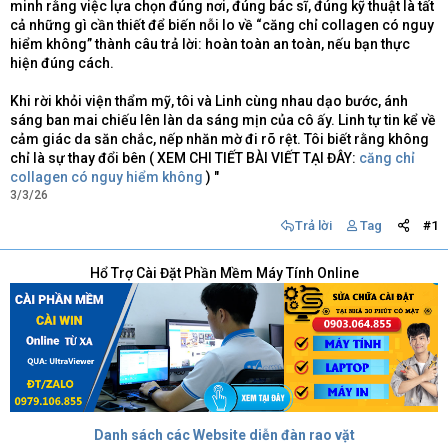
minh rằng việc lựa chọn đúng nơi, đúng bác sĩ, đúng kỹ thuật là tất
cả những gì cần thiết để biến nỗi lo về “căng chỉ collagen có nguy
hiểm không” thành câu trả lời: hoàn toàn an toàn, nếu bạn thực
hiện đúng cách.
Khi rời khỏi viện thẩm mỹ, tôi và Linh cùng nhau dạo bước, ánh
sáng ban mai chiếu lên làn da sáng mịn của cô ấy. Linh tự tin kể về
cảm giác da săn chắc, nếp nhăn mờ đi rõ rệt. Tôi biết rằng không
chỉ là sự thay đổi bên ( XEM CHI TIẾT BÀI VIẾT TẠI ĐÂY:
căng chỉ
collagen có nguy hiểm không
) "
3/3/26
Trả lời
Tag
#1
Hổ Trợ Cài Đặt Phần Mềm Máy Tính Online
Danh sách các Website diễn đàn rao vặt