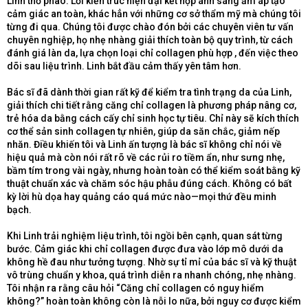
Linh thở phào. Lối kiến trúc hiện đại kết hợp ánh sáng ấm áp tạo
cảm giác an toàn, khác hẳn với những cơ sở thẩm mỹ mà chúng tôi
từng đi qua. Chúng tôi được chào đón bởi các chuyên viên tư vấn
chuyên nghiệp, họ nhẹ nhàng giải thích toàn bộ quy trình, từ cách
đánh giá làn da, lựa chọn loại chỉ collagen phù hợp , đến việc theo
dõi sau liệu trình. Linh bắt đầu cảm thấy yên tâm hơn.
Bác sĩ đã dành thời gian rất kỹ để kiểm tra tình trạng da của Linh,
giải thích chi tiết rằng căng chỉ collagen là phương pháp nâng cơ,
trẻ hóa da bằng cách cấy chỉ sinh học tự tiêu. Chỉ này sẽ kích thích
cơ thể sản sinh collagen tự nhiên, giúp da săn chắc, giảm nếp
nhăn. Điều khiến tôi và Linh ấn tượng là bác sĩ không chỉ nói về
hiệu quả mà còn nói rất rõ về các rủi ro tiềm ẩn, như sưng nhẹ,
bầm tím trong vài ngày, nhưng hoàn toàn có thể kiểm soát bằng kỹ
thuật chuẩn xác và chăm sóc hậu phẫu đúng cách. Không có bất
kỳ lời hù dọa hay quảng cáo quá mức nào—mọi thứ đều minh
bạch.
Khi Linh trải nghiệm liệu trình, tôi ngồi bên cạnh, quan sát từng
bước. Cảm giác khi chỉ collagen được đưa vào lớp mô dưới da
không hề đau như tưởng tượng. Nhờ sự tỉ mỉ của bác sĩ và kỹ thuật
vô trùng chuẩn y khoa, quá trình diễn ra nhanh chóng, nhẹ nhàng.
Tôi nhận ra rằng câu hỏi “Căng chỉ collagen có nguy hiểm
không?” hoàn toàn không còn là nỗi lo nữa, bởi nguy cơ được kiểm