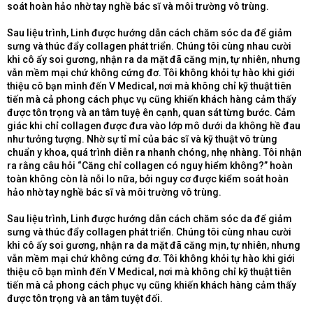
soát hoàn hảo nhờ tay nghề bác sĩ và môi trường vô trùng.
Sau liệu trình, Linh được hướng dẫn cách chăm sóc da để giảm
sưng và thúc đẩy collagen phát triển. Chúng tôi cùng nhau cười
khi cô ấy soi gương, nhận ra da mặt đã căng mịn, tự nhiên, nhưng
vẫn mềm mại chứ không cứng đơ. Tôi không khỏi tự hào khi giới
thiệu cô bạn mình đến V Medical, nơi mà không chỉ kỹ thuật tiên
tiến mà cả phong cách phục vụ cũng khiến khách hàng cảm thấy
được tôn trọng và an tâm tuyệ ên cạnh, quan sát từng bước. Cảm
giác khi chỉ collagen được đưa vào lớp mô dưới da không hề đau
như tưởng tượng. Nhờ sự tỉ mỉ của bác sĩ và kỹ thuật vô trùng
chuẩn y khoa, quá trình diễn ra nhanh chóng, nhẹ nhàng. Tôi nhận
ra rằng câu hỏi “Căng chỉ collagen có nguy hiểm không?” hoàn
toàn không còn là nỗi lo nữa, bởi nguy cơ được kiểm soát hoàn
hảo nhờ tay nghề bác sĩ và môi trường vô trùng.
Sau liệu trình, Linh được hướng dẫn cách chăm sóc da để giảm
sưng và thúc đẩy collagen phát triển. Chúng tôi cùng nhau cười
khi cô ấy soi gương, nhận ra da mặt đã căng mịn, tự nhiên, nhưng
vẫn mềm mại chứ không cứng đơ. Tôi không khỏi tự hào khi giới
thiệu cô bạn mình đến V Medical, nơi mà không chỉ kỹ thuật tiên
tiến mà cả phong cách phục vụ cũng khiến khách hàng cảm thấy
được tôn trọng và an tâm tuyệt đối.