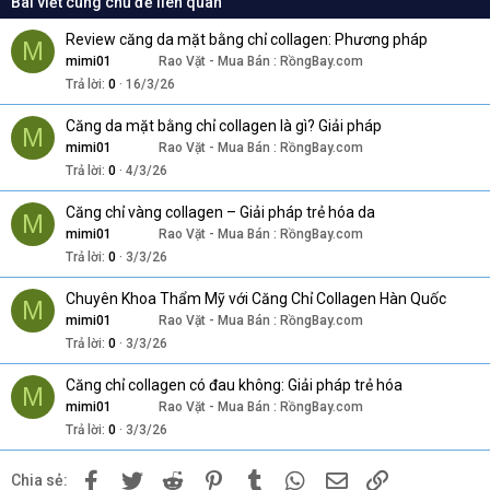
Bài viết cùng chủ đề liên quan
Review căng da mặt bằng chỉ collagen: Phương pháp
M
mimi01
Rao Vặt - Mua Bán : RồngBay.com
Trả lời
0
16/3/26
Căng da mặt bằng chỉ collagen là gì? Giải pháp
M
mimi01
Rao Vặt - Mua Bán : RồngBay.com
Trả lời
0
4/3/26
Căng chỉ vàng collagen – Giải pháp trẻ hóa da
M
mimi01
Rao Vặt - Mua Bán : RồngBay.com
Trả lời
0
3/3/26
Chuyên Khoa Thẩm Mỹ với Căng Chỉ Collagen Hàn Quốc
M
mimi01
Rao Vặt - Mua Bán : RồngBay.com
Trả lời
0
3/3/26
Căng chỉ collagen có đau không: Giải pháp trẻ hóa
M
mimi01
Rao Vặt - Mua Bán : RồngBay.com
Trả lời
0
3/3/26
Facebook
Twitter
Reddit
Pinterest
Tumblr
WhatsApp
Email
Link
Chia sẻ: