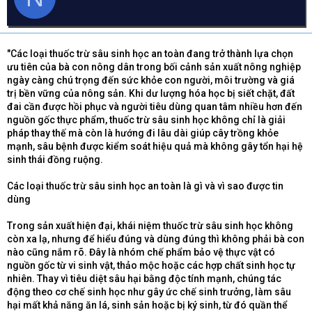
d
ử
a
s
i
t
a
"Các loại thuốc trừ sâu sinh học an toàn đang trở thành lựa chọn
r
ưu tiên của bà con nông dân trong bối cảnh sản xuất nông nghiệp
t
ngày càng chú trọng đến sức khỏe con người, môi trường và giá
e
trị bền vững của nông sản. Khi dư lượng hóa học bị siết chặt, đất
r
đai cần được hồi phục và người tiêu dùng quan tâm nhiều hơn đến
nguồn gốc thực phẩm, thuốc trừ sâu sinh học không chỉ là giải
pháp thay thế mà còn là hướng đi lâu dài giúp cây trồng khỏe
mạnh, sâu bệnh được kiểm soát hiệu quả mà không gây tổn hại hệ
sinh thái đồng ruộng.
Các loại thuốc trừ sâu sinh học an toàn là gì và vì sao được tin
dùng
Trong sản xuất hiện đại, khái niệm thuốc trừ sâu sinh học không
còn xa lạ, nhưng để hiểu đúng và dùng đúng thì không phải bà con
nào cũng nắm rõ. Đây là nhóm chế phẩm bảo vệ thực vật có
nguồn gốc từ vi sinh vật, thảo mộc hoặc các hợp chất sinh học tự
nhiên. Thay vì tiêu diệt sâu hại bằng độc tính mạnh, chúng tác
động theo cơ chế sinh học như gây ức chế sinh trưởng, làm sâu
hại mất khả năng ăn lá, sinh sản hoặc bị ký sinh, từ đó quần thể