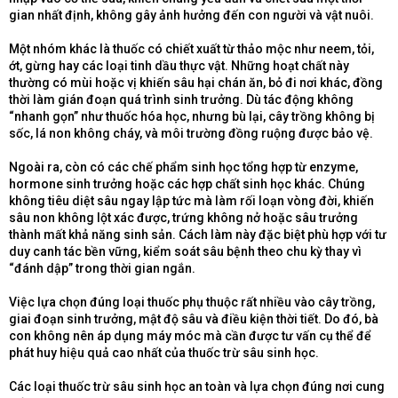
gian nhất định, không gây ảnh hưởng đến con người và vật nuôi.
Một nhóm khác là thuốc có chiết xuất từ thảo mộc như neem, tỏi,
ớt, gừng hay các loại tinh dầu thực vật. Những hoạt chất này
thường có mùi hoặc vị khiến sâu hại chán ăn, bỏ đi nơi khác, đồng
thời làm gián đoạn quá trình sinh trưởng. Dù tác động không
“nhanh gọn” như thuốc hóa học, nhưng bù lại, cây trồng không bị
sốc, lá non không cháy, và môi trường đồng ruộng được bảo vệ.
Ngoài ra, còn có các chế phẩm sinh học tổng hợp từ enzyme,
hormone sinh trưởng hoặc các hợp chất sinh học khác. Chúng
không tiêu diệt sâu ngay lập tức mà làm rối loạn vòng đời, khiến
sâu non không lột xác được, trứng không nở hoặc sâu trưởng
thành mất khả năng sinh sản. Cách làm này đặc biệt phù hợp với tư
duy canh tác bền vững, kiểm soát sâu bệnh theo chu kỳ thay vì
“đánh dập” trong thời gian ngắn.
Việc lựa chọn đúng loại thuốc phụ thuộc rất nhiều vào cây trồng,
giai đoạn sinh trưởng, mật độ sâu và điều kiện thời tiết. Do đó, bà
con không nên áp dụng máy móc mà cần được tư vấn cụ thể để
phát huy hiệu quả cao nhất của thuốc trừ sâu sinh học.
Các loại thuốc trừ sâu sinh học an toàn và lựa chọn đúng nơi cung