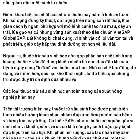
sâu giảm dần một cách tự nhiên.
Điểm khác biệt lớn nhất của nhóm thuốc này nằm ở tính an toàn.
Khi sử dụng đúng kỹ thuật, dư lượng trên nông sản rất thấp, thời
gian cách ly ngắn, phù hợp với mô hình canh tác rau màu, cây ăn
trái, lúa gạo và cả những vùng sản xuất theo tiêu chuẩn VietGAP,
GlobalGAP. Đất không bị chai cứng, vi sinh vật có lợi vẫn tồn tại và
phát triển, giúp cây hấp thu dinh dưỡng tốt hơn về lâu dài.
Ngoài ra, thuốc trừ sâu sinh học còn góp phần hạn chế tình trạng
kháng thuốc – vấn đề đang khiến nhiều bà con đau đầu khi sâu
bệnh ngày càng “lì đòn” với thuốc hóa học. Nhờ cơ chế tác động đa
dạng và mềm hơn, sâu hại khó thích nghi, từ đó hiệu quả phòng
trừ được duy trì ổn định qua nhiều vụ.
Các loại thuốc trừ sâu sinh học an toàn trong sản xuất nông
nghiệp hiện nay
Trên thị trường hiện nay, thuốc trừ sâu sinh học được phát triển
theo nhiều hướng khác nhau nhằm đáp ứng từng nhóm sâu bệnh
và từng loại cây trồng. Có thể kể đến nhóm thuốc có nguồn gốc vi
sinh như vi khuẩn, nấm, virus có khả năng ký sinh hoặc gây bệnh
đặc hiệu trên sâu hại. Khi phun lên ruộng, các tác nhân này xâm
nhập vào cơ thể sâu, khiến chúng yếu dần và chết sau một thời