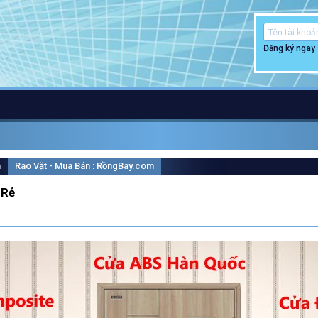
Đăng ký ngay
m
Rao Vặt - Mua Bán : RồngBay.com
 Rẻ