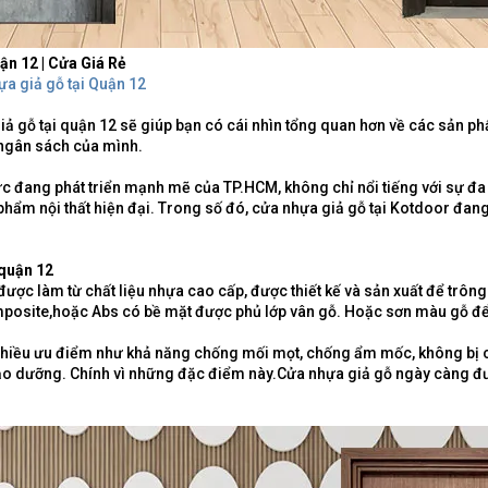
ận 12 | Cửa Giá Rẻ
a giả gỗ tại Quận 12
iả gỗ tại quận 12 sẽ giúp bạn có cái nhìn tổng quan hơn về các sản phẩ
 ngân sách của mình.
c đang phát triển mạnh mẽ của TP.HCM, không chỉ nổi tiếng với sự đa 
hẩm nội thất hiện đại. Trong số đó, cửa nhựa giả gỗ tại Kotdoor đang 
 quận 12
được làm từ chất liệu nhựa cao cấp, được thiết kế và sản xuất để trôn
osite,hoặc Abs có bề mặt được phủ lớp vân gỗ. Hoặc sơn màu gỗ để t
nhiều ưu điểm như khả năng chống mối mọt, chống ẩm mốc, không bị c
ảo dưỡng. Chính vì những đặc điểm này.Cửa nhựa giả gỗ ngày càng đ