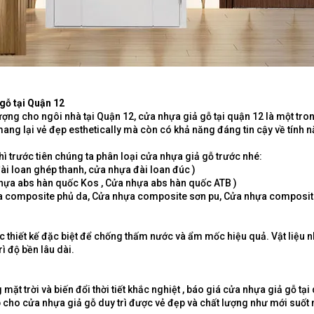
gỗ tại Quận 12
ượng cho ngôi nhà tại Quận 12, cửa nhựa giả gỗ tại quận 12 là một tr
ang lại vẻ đẹp esthetically mà còn có khả năng đáng tin cậy về tính nă
hì trước tiên chúng ta phân loại cửa nhựa giả gỗ trước nhé:
ài loan ghép thanh, cửa nhựa đài loan đúc )
hựa abs hàn quốc Kos , Cửa nhựa abs hàn quốc ATB )
a composite phủ da, Cửa nhựa composite sơn pu, Cửa nhựa composite
c thiết kế đặc biệt để chống thấm nước và ẩm mốc hiệu quả. Vật liệu 
ì độ bền lâu dài.
mặt trời và biến đổi thời tiết khắc nghiệt , báo giá cửa nhựa giả gỗ 
úp cho cửa nhựa giả gỗ duy trì được vẻ đẹp và chất lượng như mới suốt