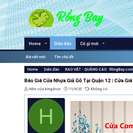
Home
Diễn đàn
Có gì mới
Bài viết mới
Tìm chủ đề
Home
Diễn đàn
RAO VẶT - QUẢNG CÁO : RồngBay.co
Báo Giá Cửa Nhựa Giả Gỗ Tại Quận 12 | Cửa Giá
T
N
T
Hiền cửa kingdoor
11/9/25
Không có
h
g
ừ
r
à
k
e
y
h
H
a
g
ó
d
ử
a
s
i
t
a