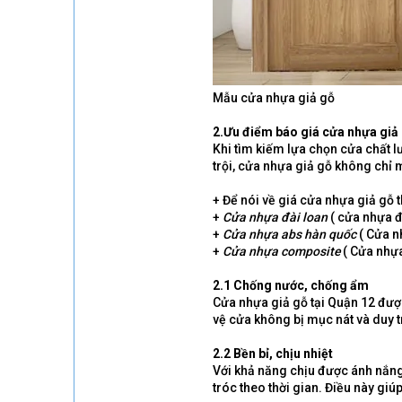
Mẫu cửa nhựa giả gỗ
2.Ưu điểm báo giá cửa nhựa giả 
Khi tìm kiếm lựa chọn cửa chất l
trội, cửa nhựa giả gỗ không chỉ m
+ Để nói về giá cửa nhựa giả gỗ t
+
Cửa nhựa đài loan
( cửa nhựa đ
+
Cửa nhựa abs hàn quốc
( Cửa n
+
Cửa nhựa composite
( Cửa nhự
2.1 Chống nước, chống ẩm
Cửa nhựa giả gỗ tại Quận 12 đượ
vệ cửa không bị mục nát và duy tr
2.2 Bền bỉ, chịu nhiệt
Với khả năng chịu được ánh nắng 
tróc theo thời gian. Điều này gi